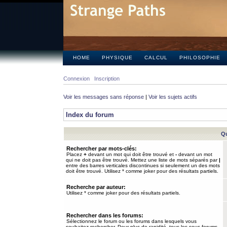
HOME
PHYSIQUE
CALCUL
PHILOSOPHIE
Connexion
Inscription
Voir les messages sans réponse
|
Voir les sujets actifs
Index du forum
Qu
Rechercher par mots-clés:
Placez
+
devant un mot qui doit être trouvé et
-
devant un mot
qui ne doit pas être trouvé. Mettez une liste de mots séparés par
|
entre des barres verticales discontinues si seulement un des mots
doit être trouvé. Utilisez * comme joker pour des résultats partiels.
Recherche par auteur:
Utilisez * comme joker pour des résultats partiels.
Rechercher dans les forums:
Sélectionnez le forum ou les forums dans lesquels vous
souhaitez rechercher. Pour plus de rapidité, tous les sous-forums