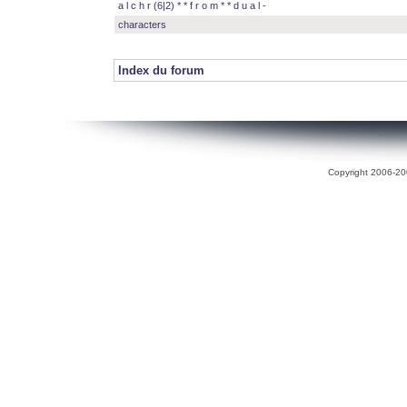
a l c h r (6|2) * * f r o m * * d u a l -
characters
Index du forum
Copyright 2006-200