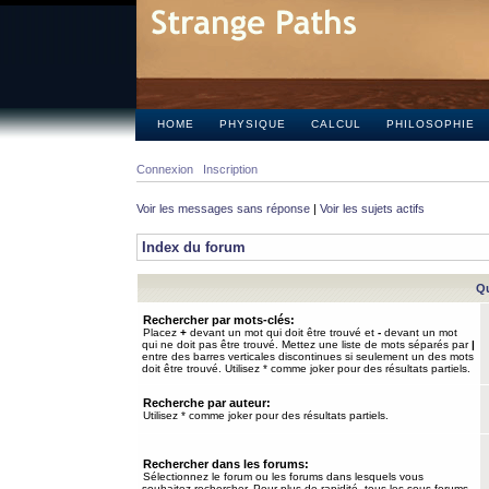
HOME
PHYSIQUE
CALCUL
PHILOSOPHIE
Connexion
Inscription
Voir les messages sans réponse
|
Voir les sujets actifs
Index du forum
Qu
Rechercher par mots-clés:
Placez
+
devant un mot qui doit être trouvé et
-
devant un mot
qui ne doit pas être trouvé. Mettez une liste de mots séparés par
|
entre des barres verticales discontinues si seulement un des mots
doit être trouvé. Utilisez * comme joker pour des résultats partiels.
Recherche par auteur:
Utilisez * comme joker pour des résultats partiels.
Rechercher dans les forums:
Sélectionnez le forum ou les forums dans lesquels vous
souhaitez rechercher. Pour plus de rapidité, tous les sous-forums