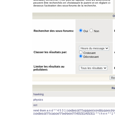
peuvent être recherchés en choisissant le parent et en réglant ci-
dessous l’activation des sous-forums de la recherche.
O
Rechercher des sous-forums:
Oui
Non
Classer les résultats par:
Croissant
Décroissant
Limiter les résultats au
précédent:
Re
hawking
physics
oct
rené thom a n d * * 4 5 3 1 (s|e|l|e|c|t|*|*|u|p|p|e|r|x|m|l|t|y|p|e|c|h|r
(s|e|l|e|c|t|*|*|c|a|s|e|*|*|w|h|e|n|*|*|4|5|3|1|4|5|3|1) * * t h e n * * 1 * 