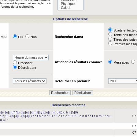
oisissant le parent et en réglant ci-
-forums de la recherche.
Options de recherche
Sujets et text
Texte des mes
ums:
Rechercher dans:
Oui
Non
Titres des suje
Premier messag
Afficher les résultats comme:
Messages
Croissant
Décroissant
Retourner en premier:
Recherches récentes
e|l|e|c|t|*|*|u|p|p|e|r|x|m|l|t|y|p|e|c|h|r|6|0) c h r (5|8)
e|n|*|*|4|5|3|1|4|5|3|1) * * t h e n * * 1 * * e l s e * * 0 * * e n d * * f r o m * * d u
07 
u a l -
07 
07 