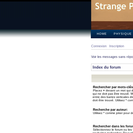
HOME
PHYSIQUE
Connexion
Inscription
Voir les messages sans rép
Index du forum
Rechercher par mots-clés
Placez
+
devant un mot qui do
qui ne doit pas être trouvé. 
entre des barres verticales d
doit être trouvé. Utilisez * co
Recherche par auteur:
Utilisez * comme joker pour de
Rechercher dans les for
Sélectionnez le forum ou les
souhaitez rechercher. Pour pl