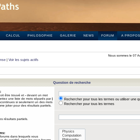
CALCUL
PHILOSOPHIE
GALERIE
NEWS
FORUM
A PROPO
Nous sommes le 07 A
onse
|
Voir les sujets actifs
Question de recherche
:
it être trouvé et
-
devant un mot
Mettez une liste de mots séparés par
|
Rechercher pour tous les termes ou utiliser une 
iscontinues si seulement un des mots
Rechercher pour tous les termes
mme joker pour des résultats partiels.
s résultats partiels.
ums:
 forums dans lesquels vous
us de rapidité, tous les sous-forums