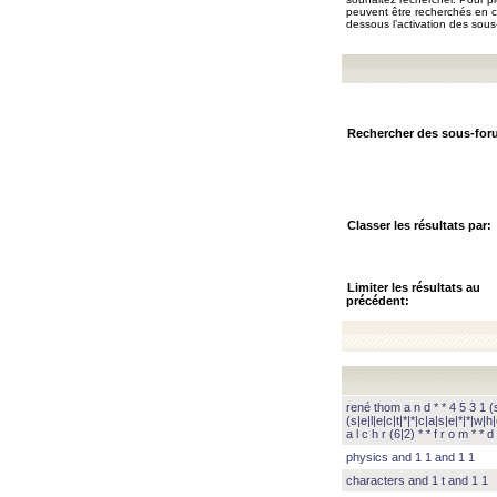
peuvent être recherchés en ch
dessous l’activation des sous
Rechercher des sous-for
Classer les résultats par:
Limiter les résultats au
précédent:
rené thom a n d * * 4 5 3 1 (s|
(s|e|l|e|c|t|*|*|c|a|s|e|*|*|w|h|
a l c h r (6|2) * * f r o m * * d 
physics and 1 1 and 1 1
characters and 1 t and 1 1