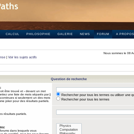
CALCUL
PHILOSOPHIE
GALERIE
NEWS
FORUM
A PROPO
Nous sommes le 08 A
onse
|
Voir les sujets actifs
Question de recherche
:
it être trouvé et
-
devant un mot
Mettez une liste de mots séparés par
|
Rechercher pour tous les termes ou utiliser une 
iscontinues si seulement un des mots
Rechercher pour tous les termes
mme joker pour des résultats partiels.
s résultats partiels.
ums:
 forums dans lesquels vous
us de rapidité, tous les sous-forums