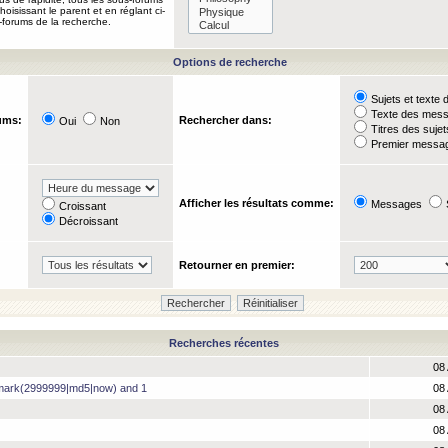
oisissant le parent et en réglant ci-
-forums de la recherche.
Options de recherche
Sujets et text
Texte des mes
ums:
Rechercher dans:
Oui
Non
Titres des suje
Premier messag
Afficher les résultats comme:
Messages
Croissant
Décroissant
Retourner en premier:
Recherches récentes
08 
hmark(2999999|md5|now) and 1
08 
08 
08 