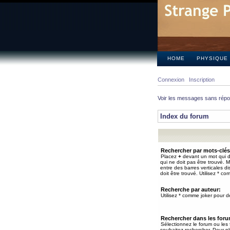
HOME
PHYSIQUE
Connexion
Inscription
Voir les messages sans rép
Index du forum
Rechercher par mots-clés
Placez
+
devant un mot qui do
qui ne doit pas être trouvé. 
entre des barres verticales d
doit être trouvé. Utilisez * co
Recherche par auteur:
Utilisez * comme joker pour de
Rechercher dans les for
Sélectionnez le forum ou les
souhaitez rechercher. Pour pl