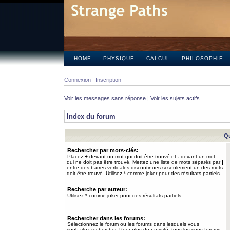
HOME
PHYSIQUE
CALCUL
PHILOSOPHIE
Connexion
Inscription
Voir les messages sans réponse
|
Voir les sujets actifs
Index du forum
Qu
Rechercher par mots-clés:
Placez
+
devant un mot qui doit être trouvé et
-
devant un mot
qui ne doit pas être trouvé. Mettez une liste de mots séparés par
|
entre des barres verticales discontinues si seulement un des mots
doit être trouvé. Utilisez * comme joker pour des résultats partiels.
Recherche par auteur:
Utilisez * comme joker pour des résultats partiels.
Rechercher dans les forums:
Sélectionnez le forum ou les forums dans lesquels vous
souhaitez rechercher. Pour plus de rapidité, tous les sous-forums