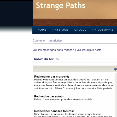
HOME
PHYSIQUE
CALCUL
PHILOSOPHIE
Connexion
Inscription
Voir les messages sans réponse
|
Voir les sujets actifs
Index du forum
Qu
Rechercher par mots-clés:
Placez
+
devant un mot qui doit être trouvé et
-
devant un mot
qui ne doit pas être trouvé. Mettez une liste de mots séparés par
|
entre des barres verticales discontinues si seulement un des mots
doit être trouvé. Utilisez * comme joker pour des résultats partiels.
Recherche par auteur:
Utilisez * comme joker pour des résultats partiels.
Rechercher dans les forums:
Sélectionnez le forum ou les forums dans lesquels vous
souhaitez rechercher. Pour plus de rapidité, tous les sous-forums