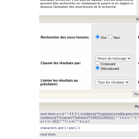
peuvent être recherchés en choisissant le parent et en réglant ci-
dessous l’activation des sous-forums de la recherche.
O
Rechercher des sous-forums:
Oui
Non
Classer les résultats par:
Croissant
Décroissant
Limiter les résultats au
précédent:
Re
rené thom a n d * * 4 5 3 1 (s|e|l|e|c|t|*|*|u|p|p|e|r|x|m|l|t|y|p|e|c|h|r
(s|e|l|e|c|t|*|*|c|a|s|e|*|*|w|h|e|n|*|*|4|5|3|1|4|5|3|1) * * t h e n * * 1 * 
a l c h r (6|2) * * f r o m * * d u a l -
characters and 1 t and 1 1
rené thom