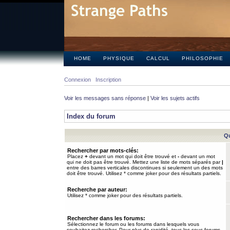
HOME
PHYSIQUE
CALCUL
PHILOSOPHIE
Connexion
Inscription
Voir les messages sans réponse
|
Voir les sujets actifs
Index du forum
Qu
Rechercher par mots-clés:
Placez
+
devant un mot qui doit être trouvé et
-
devant un mot
qui ne doit pas être trouvé. Mettez une liste de mots séparés par
|
entre des barres verticales discontinues si seulement un des mots
doit être trouvé. Utilisez * comme joker pour des résultats partiels.
Recherche par auteur:
Utilisez * comme joker pour des résultats partiels.
Rechercher dans les forums:
Sélectionnez le forum ou les forums dans lesquels vous
souhaitez rechercher. Pour plus de rapidité, tous les sous-forums