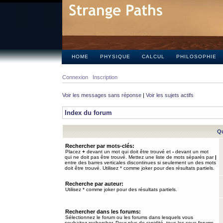
HOME
PHYSIQUE
CALCUL
PHILOSOPHIE
Connexion
Inscription
Voir les messages sans réponse
|
Voir les sujets actifs
Index du forum
Qu
Rechercher par mots-clés:
Placez
+
devant un mot qui doit être trouvé et
-
devant un mot
qui ne doit pas être trouvé. Mettez une liste de mots séparés par
|
entre des barres verticales discontinues si seulement un des mots
doit être trouvé. Utilisez * comme joker pour des résultats partiels.
Recherche par auteur:
Utilisez * comme joker pour des résultats partiels.
Rechercher dans les forums:
Sélectionnez le forum ou les forums dans lesquels vous
souhaitez rechercher. Pour plus de rapidité, tous les sous-forums