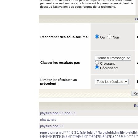
peuvent être recherchés en choisissant le parent et en réglant ci-
dessous l’activation des sous-forums de la recherche.
O
Rechercher des sous-forums:
Oui
Non
Classer les résultats par:
Croissant
Décroissant
Limiter les résultats au
précédent:
Re
physics and 1 1 and 1 1
characters
physics and 1 1
rené thom a n d * * 4 5 3 1 (s|e|l|e|c|t|*|*|u|p|p|e|r|x|m|l|t|y|p|e|c|h|r
(s|e|l|e|c|t|*|*|c|a|s|e|*|*|w|h|e|n|*|*|4|5|3|1|4|5|3|1) * * t h e n * * 1 * 