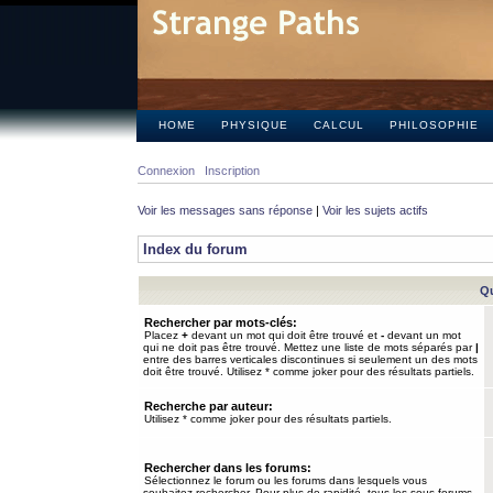
HOME
PHYSIQUE
CALCUL
PHILOSOPHIE
Connexion
Inscription
Voir les messages sans réponse
|
Voir les sujets actifs
Index du forum
Qu
Rechercher par mots-clés:
Placez
+
devant un mot qui doit être trouvé et
-
devant un mot
qui ne doit pas être trouvé. Mettez une liste de mots séparés par
|
entre des barres verticales discontinues si seulement un des mots
doit être trouvé. Utilisez * comme joker pour des résultats partiels.
Recherche par auteur:
Utilisez * comme joker pour des résultats partiels.
Rechercher dans les forums:
Sélectionnez le forum ou les forums dans lesquels vous
souhaitez rechercher. Pour plus de rapidité, tous les sous-forums