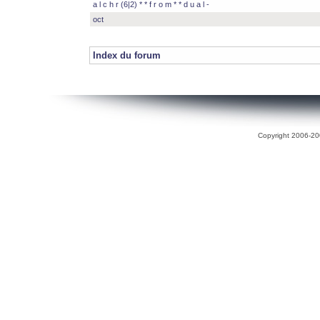
a l c h r (6|2) * * f r o m * * d u a l -
oct
Index du forum
Copyright 2006-200