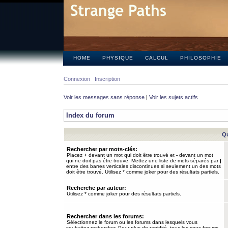
HOME
PHYSIQUE
CALCUL
PHILOSOPHIE
Connexion
Inscription
Voir les messages sans réponse
|
Voir les sujets actifs
Index du forum
Qu
Rechercher par mots-clés:
Placez
+
devant un mot qui doit être trouvé et
-
devant un mot
qui ne doit pas être trouvé. Mettez une liste de mots séparés par
|
entre des barres verticales discontinues si seulement un des mots
doit être trouvé. Utilisez * comme joker pour des résultats partiels.
Recherche par auteur:
Utilisez * comme joker pour des résultats partiels.
Rechercher dans les forums:
Sélectionnez le forum ou les forums dans lesquels vous
souhaitez rechercher. Pour plus de rapidité, tous les sous-forums