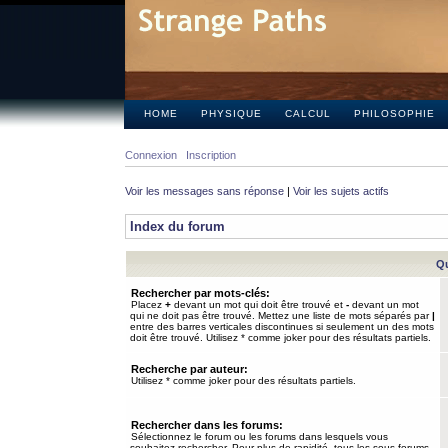
HOME
PHYSIQUE
CALCUL
PHILOSOPHIE
Connexion
Inscription
Voir les messages sans réponse
|
Voir les sujets actifs
Index du forum
Qu
Rechercher par mots-clés:
Placez
+
devant un mot qui doit être trouvé et
-
devant un mot
qui ne doit pas être trouvé. Mettez une liste de mots séparés par
|
entre des barres verticales discontinues si seulement un des mots
doit être trouvé. Utilisez * comme joker pour des résultats partiels.
Recherche par auteur:
Utilisez * comme joker pour des résultats partiels.
Rechercher dans les forums:
Sélectionnez le forum ou les forums dans lesquels vous
souhaitez rechercher. Pour plus de rapidité, tous les sous-forums