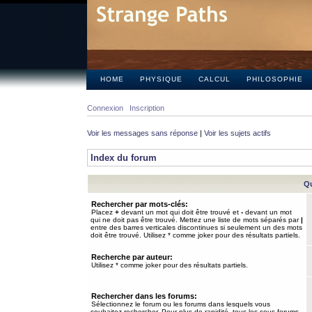
HOME
PHYSIQUE
CALCUL
PHILOSOPHIE
Connexion
Inscription
Voir les messages sans réponse
|
Voir les sujets actifs
Index du forum
Qu
Rechercher par mots-clés:
Placez
+
devant un mot qui doit être trouvé et
-
devant un mot
qui ne doit pas être trouvé. Mettez une liste de mots séparés par
|
entre des barres verticales discontinues si seulement un des mots
doit être trouvé. Utilisez * comme joker pour des résultats partiels.
Recherche par auteur:
Utilisez * comme joker pour des résultats partiels.
Rechercher dans les forums:
Sélectionnez le forum ou les forums dans lesquels vous
souhaitez rechercher. Pour plus de rapidité, tous les sous-forums