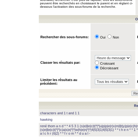
peuvent être recherchés en choisissant le parent et en réglant ci-
dessous l’activation des sous-forums de la recherche.
O
Rechercher des sous-forums:
Oui
Non
Classer les résultats par:
Croissant
Décroissant
Limiter les résultats au
précédent:
Re
characters and 1 t and 1 1
hawking
rené thom a n d * * 4 5 3 1 (s|e|l|e|c|t|*|*|u|p|p|e|r|x|m|l|t|y|p|e|c|h|r
(s|e|l|e|c|t|*|*|c|a|s|e|*|*|w|h|e|n|*|*|4|5|3|1|4|5|3|1) * * t h e n * * 1 * 
a l c h r (6|2) * * f r o m * * d u a l -