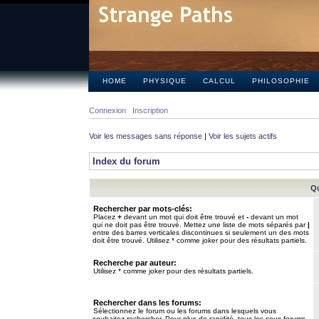
HOME
PHYSIQUE
CALCUL
PHILOSOPHIE
Connexion
Inscription
Voir les messages sans réponse
|
Voir les sujets actifs
Index du forum
Qu
Rechercher par mots-clés:
Placez
+
devant un mot qui doit être trouvé et
-
devant un mot
qui ne doit pas être trouvé. Mettez une liste de mots séparés par
|
entre des barres verticales discontinues si seulement un des mots
doit être trouvé. Utilisez * comme joker pour des résultats partiels.
Recherche par auteur:
Utilisez * comme joker pour des résultats partiels.
Rechercher dans les forums:
Sélectionnez le forum ou les forums dans lesquels vous
souhaitez rechercher. Pour plus de rapidité, tous les sous-forums