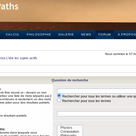
CALCUL
PHILOSOPHIE
GALERIE
NEWS
FORUM
A PROPO
Nous sommes le 07 A
onse
|
Voir les sujets actifs
Question de recherche
:
it être trouvé et
-
devant un mot
Mettez une liste de mots séparés par
|
Rechercher pour tous les termes ou utiliser une 
iscontinues si seulement un des mots
Rechercher pour tous les termes
mme joker pour des résultats partiels.
s résultats partiels.
ums:
 forums dans lesquels vous
us de rapidité, tous les sous-forums