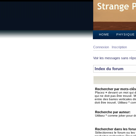
HOME
PHYSIQUE
Connexion
Inscription
Voir les messages sans rép
Index du forum
Rechercher par mots-clés
Placez
+
devant un mot qui do
qui ne doit pas être trouvé. 
entre des barres verticales d
doit être trouvé. Utilisez * co
Recherche par auteur:
Utilisez * comme joker pour de
Rechercher dans les for
Sélectionnez le forum ou les
souhaitez rechercher. Pour pl