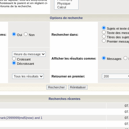
oisissant le parent et en réglant ci-
-forums de la recherche.
Options de recherche
Sujets et text
Texte des mes
ums:
Rechercher dans:
Oui
Non
Titres des suje
Premier messag
Afficher les résultats comme:
Messages
Croissant
Décroissant
Retourner en premier:
Recherches récentes
07 
07 
hmark(2999999|md5|now) and 1
07 
07 