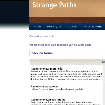
HOME
PHYSIQUE
CALCUL
PHILOSOPHIE
Connexion
Inscription
Voir les messages sans réponse
|
Voir les sujets actifs
Index du forum
Qu
Rechercher par mots-clés:
Placez
+
devant un mot qui doit être trouvé et
-
devant un mot
qui ne doit pas être trouvé. Mettez une liste de mots séparés par
|
entre des barres verticales discontinues si seulement un des mots
doit être trouvé. Utilisez * comme joker pour des résultats partiels.
Recherche par auteur:
Utilisez * comme joker pour des résultats partiels.
Rechercher dans les forums:
Sélectionnez le forum ou les forums dans lesquels vous
souhaitez rechercher. Pour plus de rapidité, tous les sous-forums