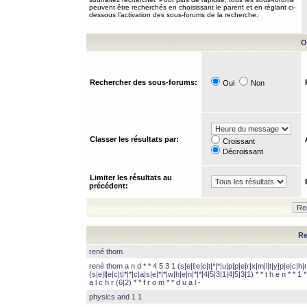
peuvent être recherchés en choisissant le parent et en réglant ci-
dessous l’activation des sous-forums de la recherche.
O
Rechercher des sous-forums:
Oui
Non
Classer les résultats par:
Croissant
Décroissant
Limiter les résultats au
précédent:
Re
rené thom
rené thom a n d * * 4 5 3 1 (s|e|l|e|c|t|*|*|u|p|p|e|r|x|m|l|t|y|p|e|c|h|r
(s|e|l|e|c|t|*|*|c|a|s|e|*|*|w|h|e|n|*|*|4|5|3|1|4|5|3|1) * * t h e n * * 1 * 
a l c h r (6|2) * * f r o m * * d u a l -
physics and 1 1