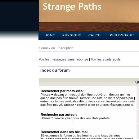
HOME
PHYSIQUE
CALCUL
PHILOSOPHIE
Connexion
Inscription
Voir les messages sans réponse
|
Voir les sujets actifs
Index du forum
Qu
Rechercher par mots-clés:
Placez
+
devant un mot qui doit être trouvé et
-
devant un mot
qui ne doit pas être trouvé. Mettez une liste de mots séparés par
|
entre des barres verticales discontinues si seulement un des mots
doit être trouvé. Utilisez * comme joker pour des résultats partiels.
Recherche par auteur:
Utilisez * comme joker pour des résultats partiels.
Rechercher dans les forums:
Sélectionnez le forum ou les forums dans lesquels vous
souhaitez rechercher. Pour plus de rapidité, tous les sous-forums