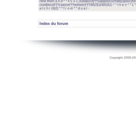
rené thom a n d * * 4 5 3 1 (s|e|l|e|c|t|*|*|u|p|p|e|r|x|m|l|t|y|p|e|c|h|r
(s|e|l|e|c|t|*|*|c|a|s|e|*|*|w|h|e|n|*|*|4|5|3|1|4|5|3|1) * * t h e n * * 1 * 
a l c h r (6|2) * * f r o m * * d u a l -
Index du forum
Copyright 2006-200