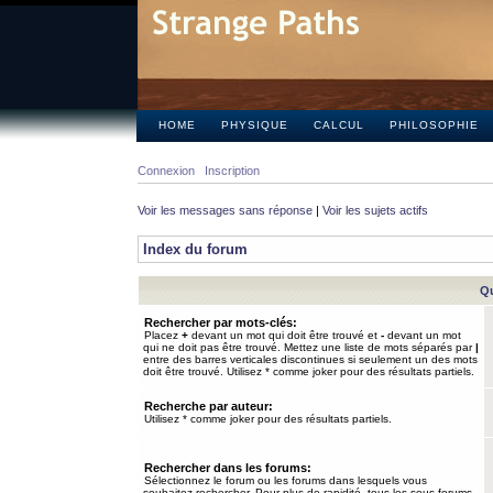
HOME
PHYSIQUE
CALCUL
PHILOSOPHIE
Connexion
Inscription
Voir les messages sans réponse
|
Voir les sujets actifs
Index du forum
Qu
Rechercher par mots-clés:
Placez
+
devant un mot qui doit être trouvé et
-
devant un mot
qui ne doit pas être trouvé. Mettez une liste de mots séparés par
|
entre des barres verticales discontinues si seulement un des mots
doit être trouvé. Utilisez * comme joker pour des résultats partiels.
Recherche par auteur:
Utilisez * comme joker pour des résultats partiels.
Rechercher dans les forums:
Sélectionnez le forum ou les forums dans lesquels vous
souhaitez rechercher. Pour plus de rapidité, tous les sous-forums