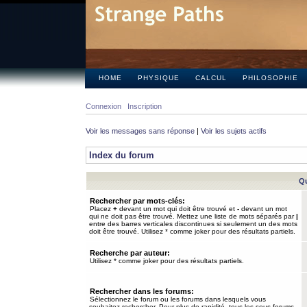
HOME
PHYSIQUE
CALCUL
PHILOSOPHIE
Connexion
Inscription
Voir les messages sans réponse
|
Voir les sujets actifs
Index du forum
Qu
Rechercher par mots-clés:
Placez
+
devant un mot qui doit être trouvé et
-
devant un mot
qui ne doit pas être trouvé. Mettez une liste de mots séparés par
|
entre des barres verticales discontinues si seulement un des mots
doit être trouvé. Utilisez * comme joker pour des résultats partiels.
Recherche par auteur:
Utilisez * comme joker pour des résultats partiels.
Rechercher dans les forums:
Sélectionnez le forum ou les forums dans lesquels vous
souhaitez rechercher. Pour plus de rapidité, tous les sous-forums