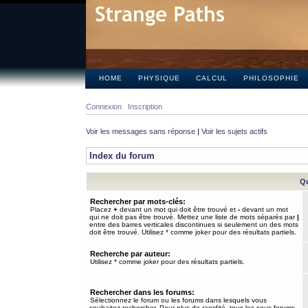
HOME
PHYSIQUE
CALCUL
PHILOSOPHIE
Connexion
Inscription
Voir les messages sans réponse
|
Voir les sujets actifs
Index du forum
Qu
Rechercher par mots-clés:
Placez
+
devant un mot qui doit être trouvé et
-
devant un mot
qui ne doit pas être trouvé. Mettez une liste de mots séparés par
|
entre des barres verticales discontinues si seulement un des mots
doit être trouvé. Utilisez * comme joker pour des résultats partiels.
Recherche par auteur:
Utilisez * comme joker pour des résultats partiels.
Rechercher dans les forums:
Sélectionnez le forum ou les forums dans lesquels vous
souhaitez rechercher. Pour plus de rapidité, tous les sous-forums