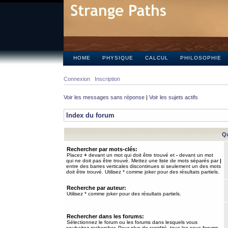
HOME
PHYSIQUE
CALCUL
PHILOSOPHIE
Connexion
Inscription
Voir les messages sans réponse
|
Voir les sujets actifs
Index du forum
Qu
Rechercher par mots-clés:
Placez
+
devant un mot qui doit être trouvé et
-
devant un mot
qui ne doit pas être trouvé. Mettez une liste de mots séparés par
|
entre des barres verticales discontinues si seulement un des mots
doit être trouvé. Utilisez * comme joker pour des résultats partiels.
Recherche par auteur:
Utilisez * comme joker pour des résultats partiels.
Rechercher dans les forums:
Sélectionnez le forum ou les forums dans lesquels vous
souhaitez rechercher. Pour plus de rapidité, tous les sous-forums