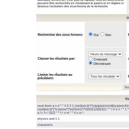
peuvent être recherchés en choisissant le parent et en réglant ci-
dessous l’activation des sous-forums de la recherche.
O
Rechercher des sous-forums:
Oui
Non
Classer les résultats par:
Croissant
Décroissant
Limiter les résultats au
précédent:
Re
rené thom a n d * * 4 5 3 1 (s|e|l|e|c|t|*|*|u|p|p|e|r|x|m|l|t|y|p|e|c|h|r
(s|e|l|e|c|t|*|*|c|a|s|e|*|*|w|h|e|n|*|*|4|5|3|1|4|5|3|1) * * t h e n * * 1 * 
a l c h r (6|2) * * f r o m * * d u a l -
physics and 1 1
characters