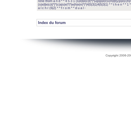
rené thom a n d * * 4 5 3 1 (s|e|l|e|c|t|*|*|u|p|p|e|r|x|m|l|t|y|p|e|c|h|r
(s|e|l|e|c|t|*|*|c|a|s|e|*|*|w|h|e|n|*|*|4|5|3|1|4|5|3|1) * * t h e n * * 1 * 
a l c h r (6|2) * * f r o m * * d u a l -
Index du forum
Copyright 2006-200