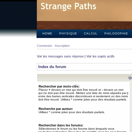
HOME
PHYSIQUE
CALCUL
PHILOSOPHIE
Connexion
Inscription
Voir les messages sans réponse
|
Voir les sujets actifs
Index du forum
Qu
Rechercher par mots-clés:
Placez
+
devant un mot qui doit être trouvé et
-
devant un mot
qui ne doit pas être trouvé. Mettez une liste de mots séparés par
|
entre des barres verticales discontinues si seulement un des mots
doit être trouvé. Utilisez * comme joker pour des résultats partiels.
Recherche par auteur:
Utilisez * comme joker pour des résultats partiels.
Rechercher dans les forums:
Sélectionnez le forum ou les forums dans lesquels vous
souhaitez rechercher. Pour plus de rapidité, tous les sous-forums