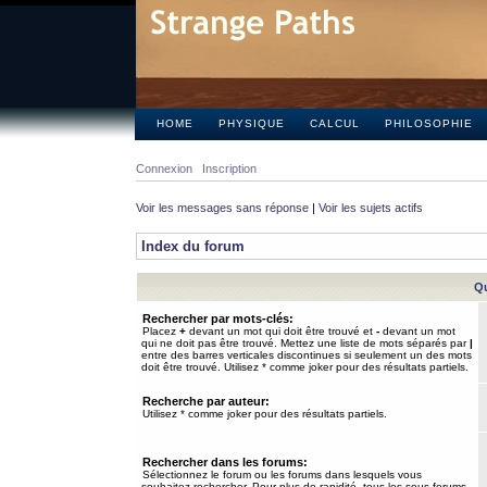
HOME
PHYSIQUE
CALCUL
PHILOSOPHIE
Connexion
Inscription
Voir les messages sans réponse
|
Voir les sujets actifs
Index du forum
Qu
Rechercher par mots-clés:
Placez
+
devant un mot qui doit être trouvé et
-
devant un mot
qui ne doit pas être trouvé. Mettez une liste de mots séparés par
|
entre des barres verticales discontinues si seulement un des mots
doit être trouvé. Utilisez * comme joker pour des résultats partiels.
Recherche par auteur:
Utilisez * comme joker pour des résultats partiels.
Rechercher dans les forums:
Sélectionnez le forum ou les forums dans lesquels vous
souhaitez rechercher. Pour plus de rapidité, tous les sous-forums