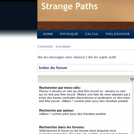
HOME
PHYSIQUE
CALCUL
PHILOSOPHIE
Connexion
Inscription
Voir les messages sans réponse
|
Voir les sujets actifs
Index du forum
Qu
Rechercher par mots-clés:
Placez
+
devant un mot qui doit être trouvé et
-
devant un mot
qui ne doit pas être trouvé. Mettez une liste de mots séparés par
|
entre des barres verticales discontinues si seulement un des mots
doit être trouvé. Utilisez * comme joker pour des résultats partiels.
Recherche par auteur:
Utilisez * comme joker pour des résultats partiels.
Rechercher dans les forums:
Sélectionnez le forum ou les forums dans lesquels vous
souhaitez rechercher. Pour plus de rapidité, tous les sous-forums