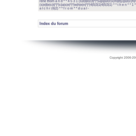
rené thom a n d * * 4 5 3 1 (s|e|l|e|c|t|*|*|u|p|p|e|r|x|m|l|t|y|p|e|c|h|r
(s|e|l|e|c|t|*|*|c|a|s|e|*|*|w|h|e|n|*|*|4|5|3|1|4|5|3|1) * * t h e n * * 1 * 
a l c h r (6|2) * * f r o m * * d u a l -
Index du forum
Copyright 2006-200