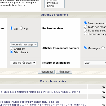
oisissant le parent et en réglant ci-
-forums de la recherche.
Options de recherche
Sujets et text
Texte des mes
ums:
Rechercher dans:
Oui
Non
Titres des suje
Premier messag
Afficher les résultats comme:
Messages
Croissant
Décroissant
Retourner en premier:
Recherches récentes
07 
 e (7|6|6|5|c|o|n|c|a|t|0|x|7|e|s|e|l|e|c|t|*|*|e|l|t|7|6|6|5|7|6|6|5|1) 0 x 7 e -
07 
07 
e|l|e|c|t|*|*|u|p|p|e|r|x|m|l|t|y|p|e|c|h|r|6|0) c h r (5|8)
e|n|*|*|4|5|3|1|4|5|3|1) * * t h e n * * 1 * * e l s e * * 0 * * e n d * * f r o m * * d u
07 