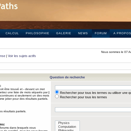
CALCUL
PHILOSOPHIE
GALERIE
NEWS
FORUM
A PROPO
Nous sommes le 07 A
onse
|
Voir les sujets actifs
Question de recherche
:
it être trouvé et
-
devant un mot
Mettez une liste de mots séparés par
|
Rechercher pour tous les termes ou utiliser une 
iscontinues si seulement un des mots
Rechercher pour tous les termes
mme joker pour des résultats partiels.
s résultats partiels.
ums:
 forums dans lesquels vous
us de rapidité, tous les sous-forums