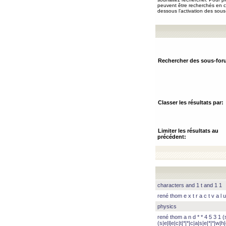
peuvent être recherchés en ch
dessous l’activation des sous
Rechercher des sous-for
Classer les résultats par:
Limiter les résultats au
précédent:
characters and 1 t and 1 1
rené thom e x t r a c t v a l u
physics
rené thom a n d * * 4 5 3 1 (s|
(s|e|l|e|c|t|*|*|c|a|s|e|*|*|w|h|