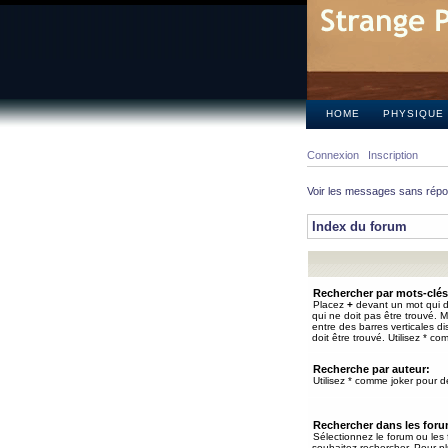
HOME
PHYSIQUE
Connexion
Inscription
Voir les messages sans rép
Index du forum
Rechercher par mots-clés
Placez
+
devant un mot qui do
qui ne doit pas être trouvé. 
entre des barres verticales d
doit être trouvé. Utilisez * co
Recherche par auteur:
Utilisez * comme joker pour de
Rechercher dans les for
Sélectionnez le forum ou les
souhaitez rechercher. Pour pl