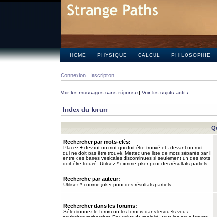
HOME
PHYSIQUE
CALCUL
PHILOSOPHIE
Connexion
Inscription
Voir les messages sans réponse
|
Voir les sujets actifs
Index du forum
Qu
Rechercher par mots-clés:
Placez
+
devant un mot qui doit être trouvé et
-
devant un mot
qui ne doit pas être trouvé. Mettez une liste de mots séparés par
|
entre des barres verticales discontinues si seulement un des mots
doit être trouvé. Utilisez * comme joker pour des résultats partiels.
Recherche par auteur:
Utilisez * comme joker pour des résultats partiels.
Rechercher dans les forums:
Sélectionnez le forum ou les forums dans lesquels vous
souhaitez rechercher. Pour plus de rapidité, tous les sous-forums