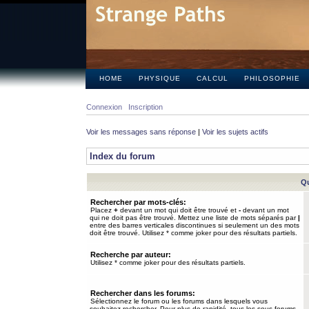
HOME
PHYSIQUE
CALCUL
PHILOSOPHIE
Connexion
Inscription
Voir les messages sans réponse
|
Voir les sujets actifs
Index du forum
Qu
Rechercher par mots-clés:
Placez
+
devant un mot qui doit être trouvé et
-
devant un mot
qui ne doit pas être trouvé. Mettez une liste de mots séparés par
|
entre des barres verticales discontinues si seulement un des mots
doit être trouvé. Utilisez * comme joker pour des résultats partiels.
Recherche par auteur:
Utilisez * comme joker pour des résultats partiels.
Rechercher dans les forums:
Sélectionnez le forum ou les forums dans lesquels vous
souhaitez rechercher. Pour plus de rapidité, tous les sous-forums