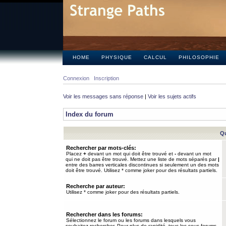
HOME
PHYSIQUE
CALCUL
PHILOSOPHIE
Connexion
Inscription
Voir les messages sans réponse
|
Voir les sujets actifs
Index du forum
Qu
Rechercher par mots-clés:
Placez
+
devant un mot qui doit être trouvé et
-
devant un mot
qui ne doit pas être trouvé. Mettez une liste de mots séparés par
|
entre des barres verticales discontinues si seulement un des mots
doit être trouvé. Utilisez * comme joker pour des résultats partiels.
Recherche par auteur:
Utilisez * comme joker pour des résultats partiels.
Rechercher dans les forums:
Sélectionnez le forum ou les forums dans lesquels vous
souhaitez rechercher. Pour plus de rapidité, tous les sous-forums