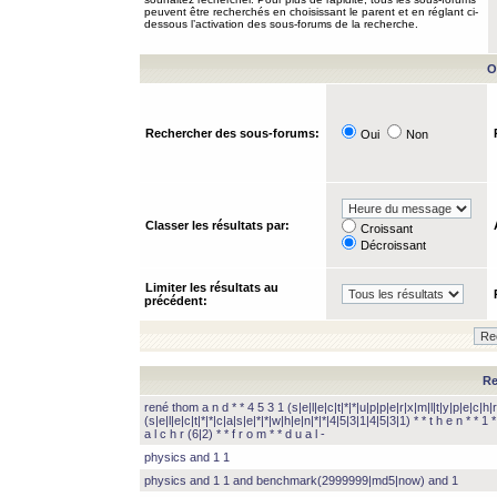
peuvent être recherchés en choisissant le parent et en réglant ci-
dessous l’activation des sous-forums de la recherche.
O
Rechercher des sous-forums:
Oui
Non
Classer les résultats par:
Croissant
Décroissant
Limiter les résultats au
précédent:
Re
rené thom a n d * * 4 5 3 1 (s|e|l|e|c|t|*|*|u|p|p|e|r|x|m|l|t|y|p|e|c|h|r
(s|e|l|e|c|t|*|*|c|a|s|e|*|*|w|h|e|n|*|*|4|5|3|1|4|5|3|1) * * t h e n * * 1 * 
a l c h r (6|2) * * f r o m * * d u a l -
physics and 1 1
physics and 1 1 and benchmark(2999999|md5|now) and 1