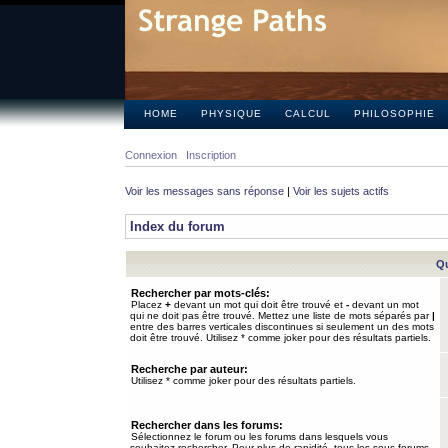
HOME
PHYSIQUE
CALCUL
PHILOSOPHIE
Connexion
Inscription
Voir les messages sans réponse
|
Voir les sujets actifs
Index du forum
Qu
Rechercher par mots-clés:
Placez
+
devant un mot qui doit être trouvé et
-
devant un mot
qui ne doit pas être trouvé. Mettez une liste de mots séparés par
|
entre des barres verticales discontinues si seulement un des mots
doit être trouvé. Utilisez * comme joker pour des résultats partiels.
Recherche par auteur:
Utilisez * comme joker pour des résultats partiels.
Rechercher dans les forums:
Sélectionnez le forum ou les forums dans lesquels vous
souhaitez rechercher. Pour plus de rapidité, tous les sous-forums