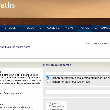
CALCUL
PHILOSOPHIE
GALERIE
NEWS
FORUM
A PROPO
Nous sommes le 07 A
onse
|
Voir les sujets actifs
Question de recherche
:
it être trouvé et
-
devant un mot
Mettez une liste de mots séparés par
|
Rechercher pour tous les termes ou utiliser une 
iscontinues si seulement un des mots
Rechercher pour tous les termes
mme joker pour des résultats partiels.
s résultats partiels.
ums:
 forums dans lesquels vous
us de rapidité, tous les sous-forums