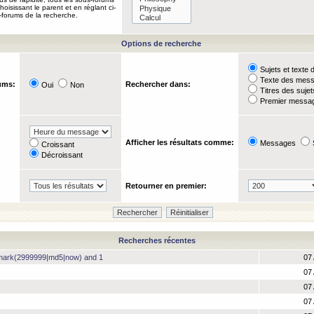
oisissant le parent et en réglant ci-
-forums de la recherche.
Options de recherche
Sujets et text
Texte des mes
ums:
Rechercher dans:
Oui
Non
Titres des suje
Premier messag
Afficher les résultats comme:
Messages
Croissant
Décroissant
Retourner en premier:
Recherches récentes
hmark(2999999|md5|now) and 1
07 
07 
07 
07 