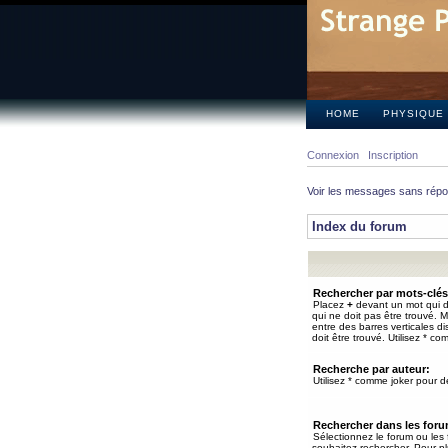
HOME
PHYSIQUE
Connexion
Inscription
Voir les messages sans rép
Index du forum
Rechercher par mots-clés
Placez
+
devant un mot qui do
qui ne doit pas être trouvé. 
entre des barres verticales d
doit être trouvé. Utilisez * co
Recherche par auteur:
Utilisez * comme joker pour de
Rechercher dans les for
Sélectionnez le forum ou les
souhaitez rechercher. Pour pl