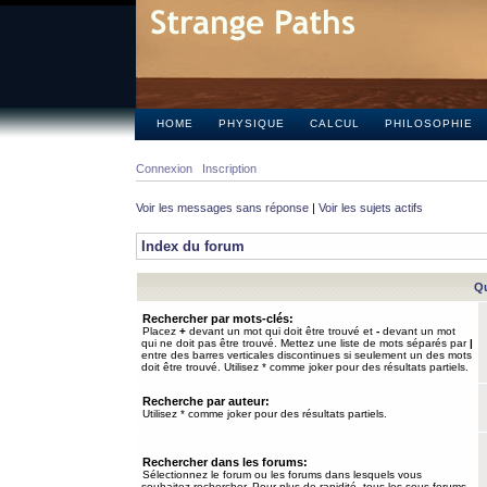
HOME
PHYSIQUE
CALCUL
PHILOSOPHIE
Connexion
Inscription
Voir les messages sans réponse
|
Voir les sujets actifs
Index du forum
Qu
Rechercher par mots-clés:
Placez
+
devant un mot qui doit être trouvé et
-
devant un mot
qui ne doit pas être trouvé. Mettez une liste de mots séparés par
|
entre des barres verticales discontinues si seulement un des mots
doit être trouvé. Utilisez * comme joker pour des résultats partiels.
Recherche par auteur:
Utilisez * comme joker pour des résultats partiels.
Rechercher dans les forums:
Sélectionnez le forum ou les forums dans lesquels vous
souhaitez rechercher. Pour plus de rapidité, tous les sous-forums