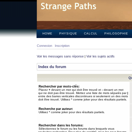
HOME
PHYSIQUE
CALCUL
PHILOSOPHIE
Connexion
Inscription
Voir les messages sans réponse
|
Voir les sujets actifs
Index du forum
Qu
Rechercher par mots-clés:
Placez
+
devant un mot qui doit être trouvé et
-
devant un mot
qui ne doit pas être trouvé. Mettez une liste de mots séparés par
|
entre des barres verticales discontinues si seulement un des mots
doit être trouvé. Utilisez * comme joker pour des résultats partiels.
Recherche par auteur:
Utilisez * comme joker pour des résultats partiels.
Rechercher dans les forums:
Sélectionnez le forum ou les forums dans lesquels vous
souhaitez rechercher. Pour plus de rapidité, tous les sous-forums