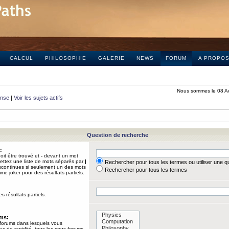
CALCUL
PHILOSOPHIE
GALERIE
NEWS
FORUM
A PROPO
Nous sommes le 08 A
onse
|
Voir les sujets actifs
Question de recherche
:
it être trouvé et
-
devant un mot
Mettez une liste de mots séparés par
|
Rechercher pour tous les termes ou utiliser une 
iscontinues si seulement un des mots
Rechercher pour tous les termes
mme joker pour des résultats partiels.
s résultats partiels.
ums:
 forums dans lesquels vous
us de rapidité, tous les sous-forums