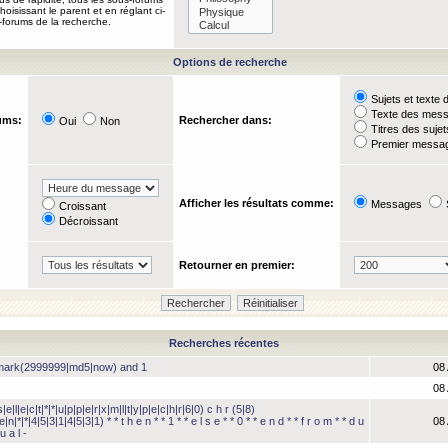
oisissant le parent et en réglant ci-
-forums de la recherche.
Options de recherche
Sujets et text
Texte des mes
ums:
Rechercher dans:
Oui
Non
Titres des suje
Premier messag
Afficher les résultats comme:
Messages
Croissant
Décroissant
Retourner en premier:
Recherches récentes
hmark(2999999|md5|now) and 1
08 
08 
e|l|e|c|t|*|*|u|p|p|e|r|x|m|l|t|y|p|e|c|h|r|6|0) c h r (5|8)
e|n|*|*|4|5|3|1|4|5|3|1) * * t h e n * * 1 * * e l s e * * 0 * * e n d * * f r o m * * d u
08 
u a l -