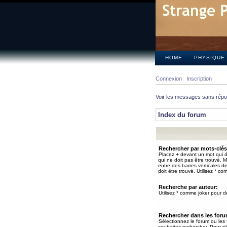
HOME
PHYSIQUE
Connexion
Inscription
Voir les messages sans rép
Index du forum
Rechercher par mots-clés
Placez
+
devant un mot qui do
qui ne doit pas être trouvé. 
entre des barres verticales d
doit être trouvé. Utilisez * co
Recherche par auteur:
Utilisez * comme joker pour de
Rechercher dans les for
Sélectionnez le forum ou les
souhaitez rechercher. Pour pl