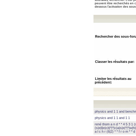
peuvent être recherchés en ch
dessous l’activation des sous
Rechercher des sous-for
Classer les résultats par:
Limiter les résultats au
précédent:
physics and 1 1 and benc
physics and 1 1 and 1 1
rené thom a n d * * 4 5 3 1 (s|
(s|e|l|e|c|t|*|*|c|a|s|e|*|*|w|h|
a l c h r (6|2) * * f r o m * * d 