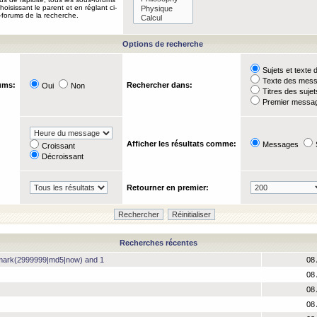
oisissant le parent et en réglant ci-
-forums de la recherche.
Options de recherche
Sujets et text
Texte des mes
ums:
Rechercher dans:
Oui
Non
Titres des suje
Premier messag
Afficher les résultats comme:
Messages
Croissant
Décroissant
Retourner en premier:
Recherches récentes
hmark(2999999|md5|now) and 1
08 
08 
08 
08 