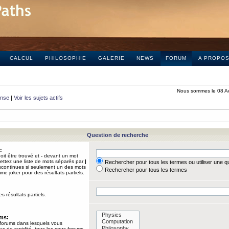
CALCUL
PHILOSOPHIE
GALERIE
NEWS
FORUM
A PROPO
Nous sommes le 08 A
onse
|
Voir les sujets actifs
Question de recherche
:
it être trouvé et
-
devant un mot
Mettez une liste de mots séparés par
|
Rechercher pour tous les termes ou utiliser une 
iscontinues si seulement un des mots
Rechercher pour tous les termes
mme joker pour des résultats partiels.
s résultats partiels.
ums:
 forums dans lesquels vous
us de rapidité, tous les sous-forums