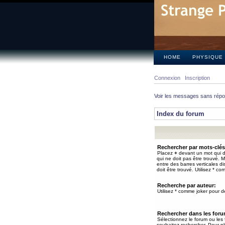
HOME
PHYSIQUE
Connexion
Inscription
Voir les messages sans rép
Index du forum
Rechercher par mots-clés
Placez
+
devant un mot qui do
qui ne doit pas être trouvé. 
entre des barres verticales d
doit être trouvé. Utilisez * co
Recherche par auteur:
Utilisez * comme joker pour de
Rechercher dans les for
Sélectionnez le forum ou les
souhaitez rechercher. Pour pl