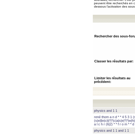
peuvent être recherchés en ch
dessous l’activation des sous
Rechercher des sous-for
Classer les résultats par:
Limiter les résultats au
précédent:
physics and 1 1
rené thom a n d * * 4 5 3 1 (s|
(s|e|l|e|c|t|*|*|c|a|s|e|*|*|w|h|
a l c h r (6|2) * * f r o m * * d 
physics and 1 1 and 1 1