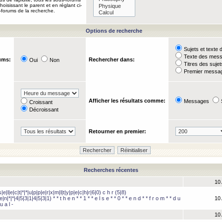
oisissant le parent et en réglant ci-
-forums de la recherche.
Options de recherche
Sujets et text
Texte des mes
ums:
Rechercher dans:
Oui
Non
Titres des suje
Premier messag
Afficher les résultats comme:
Messages
Croissant
Décroissant
Retourner en premier:
Recherches récentes
10 
e|l|e|c|t|*|*|u|p|p|e|r|x|m|l|t|y|p|e|c|h|r|6|0) c h r (5|8)
e|n|*|*|4|5|3|1|4|5|3|1) * * t h e n * * 1 * * e l s e * * 0 * * e n d * * f r o m * * d u
10 
u a l -
10 