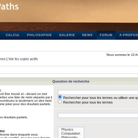
CALCUL
PHILOSOPHIE
GALERIE
NEWS
FORUM
A PROPO
Nous sommes le 10 A
onse
|
Voir les sujets actifs
Question de recherche
:
it être trouvé et
-
devant un mot
Mettez une liste de mots séparés par
|
Rechercher pour tous les termes ou utiliser une 
iscontinues si seulement un des mots
Rechercher pour tous les termes
mme joker pour des résultats partiels.
s résultats partiels.
ums:
 forums dans lesquels vous
us de rapidité, tous les sous-forums