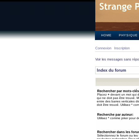
HOME
PHYSIQUE
Connexion
Inscription
Voir les messages sans rép
Index du forum
Rechercher par mots-clés
Placez
+
devant un mot qui do
qui ne doit pas être trouvé. 
entre des barres verticales d
doit être trouvé. Utilisez * co
Recherche par auteur:
Utilisez * comme joker pour de
Rechercher dans les for
Sélectionnez le forum ou les
souhaitez rechercher. Pour pl