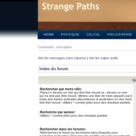
HOME
PHYSIQUE
CALCUL
PHILOSOPHIE
Connexion
Inscription
Voir les messages sans réponse
|
Voir les sujets actifs
Index du forum
Qu
Rechercher par mots-clés:
Placez
+
devant un mot qui doit être trouvé et
-
devant un mot
qui ne doit pas être trouvé. Mettez une liste de mots séparés par
|
entre des barres verticales discontinues si seulement un des mots
doit être trouvé. Utilisez * comme joker pour des résultats partiels.
Recherche par auteur:
Utilisez * comme joker pour des résultats partiels.
Rechercher dans les forums:
Sélectionnez le forum ou les forums dans lesquels vous
souhaitez rechercher. Pour plus de rapidité, tous les sous-forums