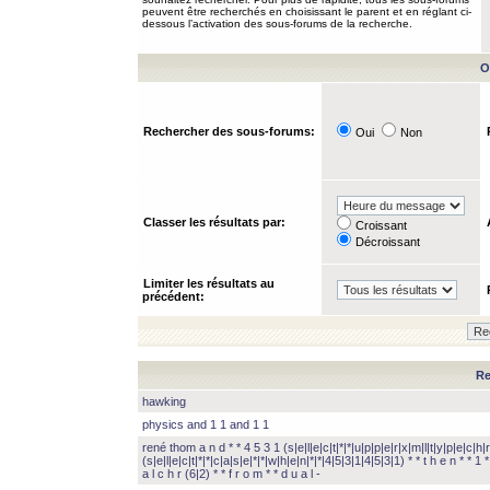
peuvent être recherchés en choisissant le parent et en réglant ci-
dessous l’activation des sous-forums de la recherche.
O
Rechercher des sous-forums:
Oui
Non
Classer les résultats par:
Croissant
Décroissant
Limiter les résultats au
précédent:
Re
hawking
physics and 1 1 and 1 1
rené thom a n d * * 4 5 3 1 (s|e|l|e|c|t|*|*|u|p|p|e|r|x|m|l|t|y|p|e|c|h|r
(s|e|l|e|c|t|*|*|c|a|s|e|*|*|w|h|e|n|*|*|4|5|3|1|4|5|3|1) * * t h e n * * 1 * 
a l c h r (6|2) * * f r o m * * d u a l -