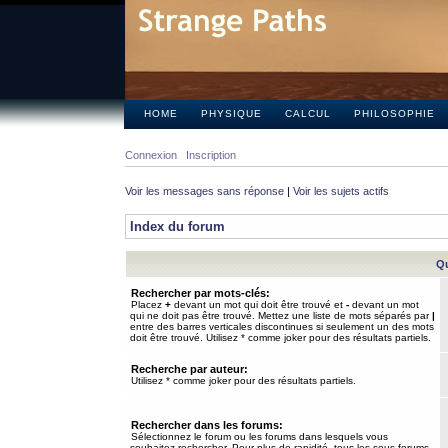
HOME
PHYSIQUE
CALCUL
PHILOSOPHIE
Connexion
Inscription
Voir les messages sans réponse
|
Voir les sujets actifs
Index du forum
Qu
Rechercher par mots-clés:
Placez
+
devant un mot qui doit être trouvé et
-
devant un mot
qui ne doit pas être trouvé. Mettez une liste de mots séparés par
|
entre des barres verticales discontinues si seulement un des mots
doit être trouvé. Utilisez * comme joker pour des résultats partiels.
Recherche par auteur:
Utilisez * comme joker pour des résultats partiels.
Rechercher dans les forums:
Sélectionnez le forum ou les forums dans lesquels vous
souhaitez rechercher. Pour plus de rapidité, tous les sous-forums