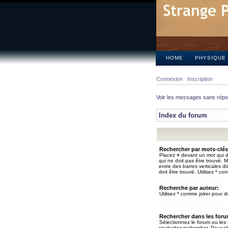
HOME
PHYSIQUE
Connexion
Inscription
Voir les messages sans rép
Index du forum
Rechercher par mots-clés
Placez
+
devant un mot qui do
qui ne doit pas être trouvé. 
entre des barres verticales d
doit être trouvé. Utilisez * co
Recherche par auteur:
Utilisez * comme joker pour de
Rechercher dans les for
Sélectionnez le forum ou les
souhaitez rechercher. Pour pl