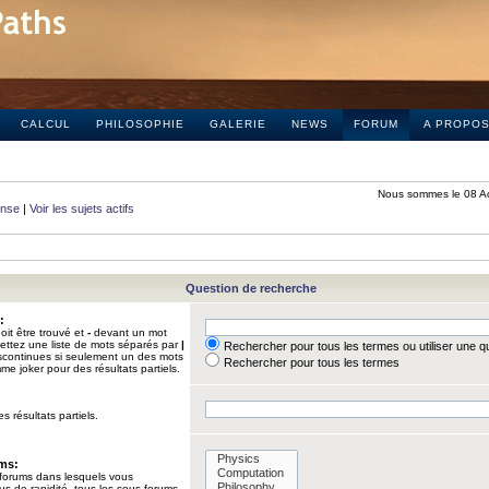
CALCUL
PHILOSOPHIE
GALERIE
NEWS
FORUM
A PROPO
Nous sommes le 08 A
onse
|
Voir les sujets actifs
Question de recherche
:
it être trouvé et
-
devant un mot
Mettez une liste de mots séparés par
|
Rechercher pour tous les termes ou utiliser une 
iscontinues si seulement un des mots
Rechercher pour tous les termes
mme joker pour des résultats partiels.
s résultats partiels.
ums:
 forums dans lesquels vous
us de rapidité, tous les sous-forums