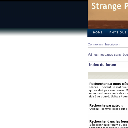
HOME
PHYSIQUE
Connexion
Inscription
Voir les messages sans rép
Index du forum
Rechercher par mots-clés
Placez
+
devant un mot qui do
qui ne doit pas être trouvé. 
entre des barres verticales d
doit être trouvé. Utilisez * co
Recherche par auteur:
Utilisez * comme joker pour de
Rechercher dans les for
Sélectionnez le forum ou les
souhaitez rechercher. Pour pl