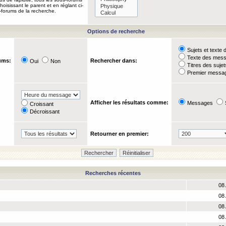
oisissant le parent et en réglant ci-
-forums de la recherche.
Options de recherche
Sujets et text
Texte des mes
ums:
Rechercher dans:
Oui
Non
Titres des suje
Premier messag
Afficher les résultats comme:
Messages
Croissant
Décroissant
Retourner en premier:
Recherches récentes
08 
08 
08 
08 