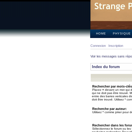
HOME
PHYSIQUE
Connexion
Inscription
Voir les messages sans rép
Index du forum
Rechercher par mots-clés
Placez
+
devant un mot qui do
qui ne doit pas être trouvé. 
entre des barres verticales d
doit être trouvé. Utilisez * co
Recherche par auteur:
Utilisez * comme joker pour de
Rechercher dans les for
Sélectionnez le forum ou les
souhaitez rechercher. Pour pl