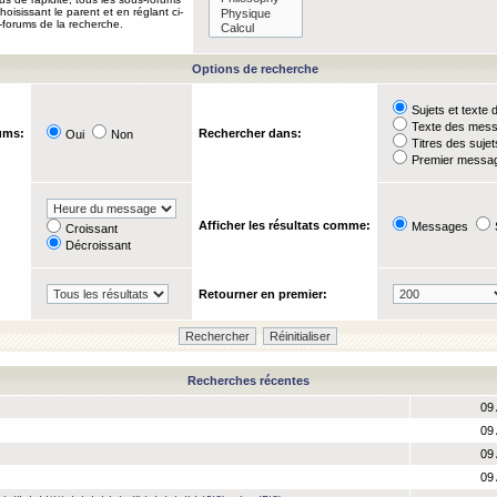
oisissant le parent et en réglant ci-
-forums de la recherche.
Options de recherche
Sujets et text
Texte des mes
ums:
Rechercher dans:
Oui
Non
Titres des suje
Premier messag
Afficher les résultats comme:
Messages
Croissant
Décroissant
Retourner en premier:
Recherches récentes
09 
09 
09 
09 