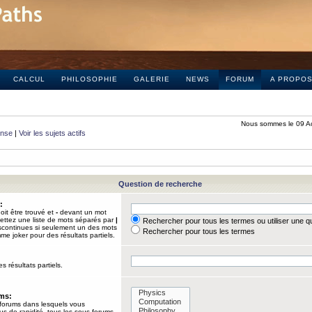
CALCUL
PHILOSOPHIE
GALERIE
NEWS
FORUM
A PROPO
Nous sommes le 09 A
onse
|
Voir les sujets actifs
Question de recherche
:
it être trouvé et
-
devant un mot
Mettez une liste de mots séparés par
|
Rechercher pour tous les termes ou utiliser une 
iscontinues si seulement un des mots
Rechercher pour tous les termes
mme joker pour des résultats partiels.
s résultats partiels.
ums:
 forums dans lesquels vous
us de rapidité, tous les sous-forums