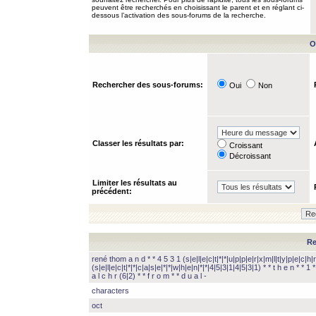
peuvent être recherchés en choisissant le parent et en réglant ci-
dessous l’activation des sous-forums de la recherche.
O
Rechercher des sous-forums:
Oui
Non
Classer les résultats par:
Croissant
Décroissant
Limiter les résultats au
précédent:
Re
rené thom a n d * * 4 5 3 1 (s|e|l|e|c|t|*|*|u|p|p|e|r|x|m|l|t|y|p|e|c|h|r
(s|e|l|e|c|t|*|*|c|a|s|e|*|*|w|h|e|n|*|*|4|5|3|1|4|5|3|1) * * t h e n * * 1 * 
a l c h r (6|2) * * f r o m * * d u a l -
characters
oct