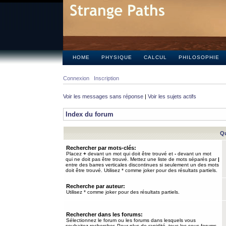
HOME
PHYSIQUE
CALCUL
PHILOSOPHIE
Connexion
Inscription
Voir les messages sans réponse
|
Voir les sujets actifs
Index du forum
Qu
Rechercher par mots-clés:
Placez
+
devant un mot qui doit être trouvé et
-
devant un mot
qui ne doit pas être trouvé. Mettez une liste de mots séparés par
|
entre des barres verticales discontinues si seulement un des mots
doit être trouvé. Utilisez * comme joker pour des résultats partiels.
Recherche par auteur:
Utilisez * comme joker pour des résultats partiels.
Rechercher dans les forums:
Sélectionnez le forum ou les forums dans lesquels vous
souhaitez rechercher. Pour plus de rapidité, tous les sous-forums