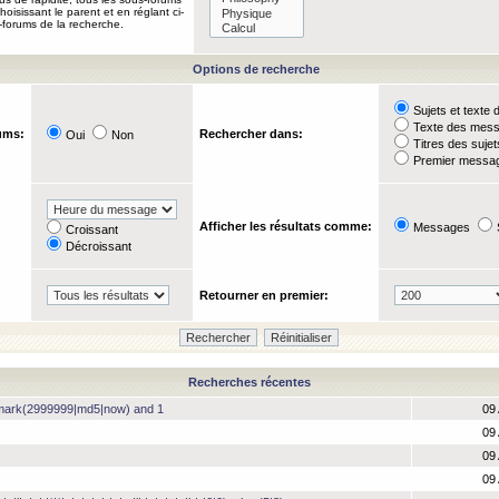
oisissant le parent et en réglant ci-
-forums de la recherche.
Options de recherche
Sujets et text
Texte des mes
ums:
Rechercher dans:
Oui
Non
Titres des suje
Premier messag
Afficher les résultats comme:
Messages
Croissant
Décroissant
Retourner en premier:
Recherches récentes
hmark(2999999|md5|now) and 1
09 
09 
09 
09 