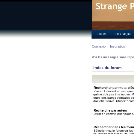
HOME
PHYSIQUE
Connexion
Inscription
Voir les messages sans rép
Index du forum
Rechercher par mots-clés
Placez
+
devant un mot qui do
qui ne doit pas être trouvé. 
entre des barres verticales d
doit être trouvé. Utilisez * co
Recherche par auteur:
Utilisez * comme joker pour de
Rechercher dans les for
Sélectionnez le forum ou les
souhaitez rechercher. Pour pl