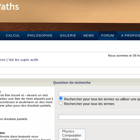
CALCUL
PHILOSOPHIE
GALERIE
NEWS
FORUM
A PROPO
Nous sommes le 09 A
onse
|
Voir les sujets actifs
Question de recherche
:
it être trouvé et
-
devant un mot
Mettez une liste de mots séparés par
|
Rechercher pour tous les termes ou utiliser une 
iscontinues si seulement un des mots
Rechercher pour tous les termes
mme joker pour des résultats partiels.
s résultats partiels.
ums:
 forums dans lesquels vous
us de rapidité, tous les sous-forums