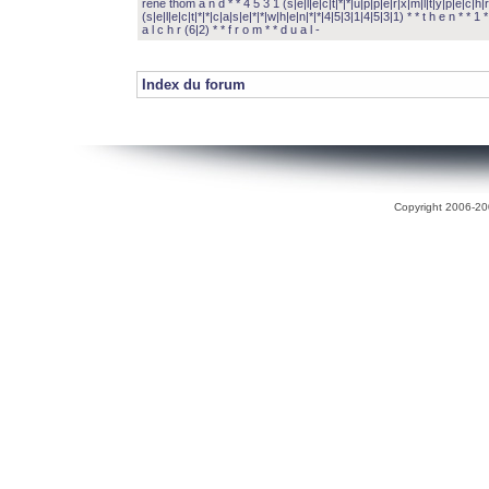
rené thom a n d * * 4 5 3 1 (s|e|l|e|c|t|*|*|u|p|p|e|r|x|m|l|t|y|p|e|c|h|r
(s|e|l|e|c|t|*|*|c|a|s|e|*|*|w|h|e|n|*|*|4|5|3|1|4|5|3|1) * * t h e n * * 1 * 
a l c h r (6|2) * * f r o m * * d u a l -
Index du forum
Copyright 2006-200