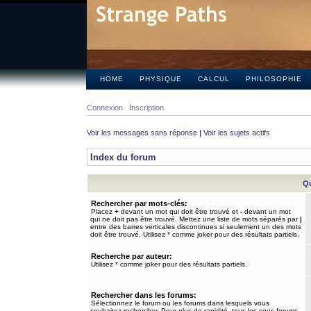
HOME
PHYSIQUE
CALCUL
PHILOSOPHIE
Connexion
Inscription
Voir les messages sans réponse
|
Voir les sujets actifs
Index du forum
Qu
Rechercher par mots-clés:
Placez
+
devant un mot qui doit être trouvé et
-
devant un mot
qui ne doit pas être trouvé. Mettez une liste de mots séparés par
|
entre des barres verticales discontinues si seulement un des mots
doit être trouvé. Utilisez * comme joker pour des résultats partiels.
Recherche par auteur:
Utilisez * comme joker pour des résultats partiels.
Rechercher dans les forums:
Sélectionnez le forum ou les forums dans lesquels vous
souhaitez rechercher. Pour plus de rapidité, tous les sous-forums