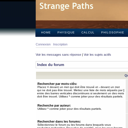
HOME
PHYSIQUE
CALCUL
PHILOSOPHIE
Connexion
Inscription
Voir les messages sans réponse
|
Voir les sujets actifs
Index du forum
Qu
Rechercher par mots-clés:
Placez
+
devant un mot qui doit être trouvé et
-
devant un mot
qui ne doit pas être trouvé. Mettez une liste de mots séparés par
|
entre des barres verticales discontinues si seulement un des mots
doit être trouvé. Utilisez * comme joker pour des résultats partiels.
Recherche par auteur:
Utilisez * comme joker pour des résultats partiels.
Rechercher dans les forums:
Sélectionnez le forum ou les forums dans lesquels vous
souhaitez rechercher. Pour plus de rapidité, tous les sous-forums