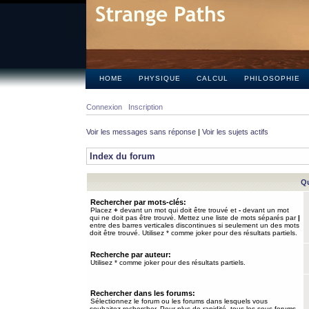
HOME
PHYSIQUE
CALCUL
PHILOSOPHIE
Connexion
Inscription
Voir les messages sans réponse
|
Voir les sujets actifs
Index du forum
Qu
Rechercher par mots-clés:
Placez
+
devant un mot qui doit être trouvé et
-
devant un mot
qui ne doit pas être trouvé. Mettez une liste de mots séparés par
|
entre des barres verticales discontinues si seulement un des mots
doit être trouvé. Utilisez * comme joker pour des résultats partiels.
Recherche par auteur:
Utilisez * comme joker pour des résultats partiels.
Rechercher dans les forums:
Sélectionnez le forum ou les forums dans lesquels vous
souhaitez rechercher. Pour plus de rapidité, tous les sous-forums