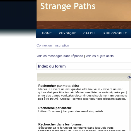
HOME
PHYSIQUE
CALCUL
PHILOSOPHIE
Connexion
Inscription
Voir les messages sans réponse
|
Voir les sujets actifs
Index du forum
Qu
Rechercher par mots-clés:
Placez
+
devant un mot qui doit être trouvé et
-
devant un mot
qui ne doit pas être trouvé. Mettez une liste de mots séparés par
|
entre des barres verticales discontinues si seulement un des mots
doit être trouvé. Utilisez * comme joker pour des résultats partiels.
Recherche par auteur:
Utilisez * comme joker pour des résultats partiels.
Rechercher dans les forums:
Sélectionnez le forum ou les forums dans lesquels vous
souhaitez rechercher. Pour plus de rapidité, tous les sous-forums