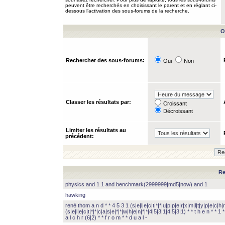
peuvent être recherchés en choisissant le parent et en réglant ci-
dessous l’activation des sous-forums de la recherche.
O
Rechercher des sous-forums:
Oui
Non
Classer les résultats par:
Croissant
Décroissant
Limiter les résultats au
précédent:
Re
physics and 1 1 and benchmark(2999999|md5|now) and 1
hawking
rené thom a n d * * 4 5 3 1 (s|e|l|e|c|t|*|*|u|p|p|e|r|x|m|l|t|y|p|e|c|h|r
(s|e|l|e|c|t|*|*|c|a|s|e|*|*|w|h|e|n|*|*|4|5|3|1|4|5|3|1) * * t h e n * * 1 * 
a l c h r (6|2) * * f r o m * * d u a l -