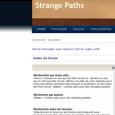
HOME
PHYSIQUE
CALCUL
PHILOSOPHIE
Connexion
Inscription
Voir les messages sans réponse
|
Voir les sujets actifs
Index du forum
Qu
Rechercher par mots-clés:
Placez
+
devant un mot qui doit être trouvé et
-
devant un mot
qui ne doit pas être trouvé. Mettez une liste de mots séparés par
|
entre des barres verticales discontinues si seulement un des mots
doit être trouvé. Utilisez * comme joker pour des résultats partiels.
Recherche par auteur:
Utilisez * comme joker pour des résultats partiels.
Rechercher dans les forums:
Sélectionnez le forum ou les forums dans lesquels vous
souhaitez rechercher. Pour plus de rapidité, tous les sous-forums