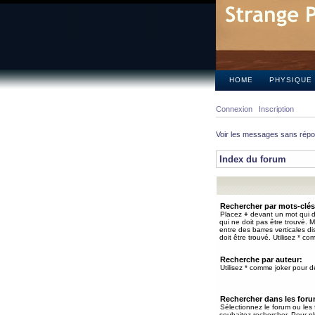
HOME
PHYSIQUE
Connexion
Inscription
Voir les messages sans rép
Index du forum
Rechercher par mots-clés
Placez
+
devant un mot qui do
qui ne doit pas être trouvé. 
entre des barres verticales d
doit être trouvé. Utilisez * co
Recherche par auteur:
Utilisez * comme joker pour de
Rechercher dans les for
Sélectionnez le forum ou les
souhaitez rechercher. Pour pl