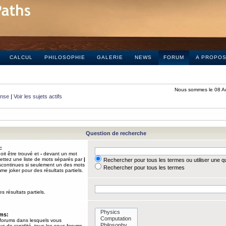
CALCUL
PHILOSOPHIE
GALERIE
NEWS
FORUM
A PROPO
Nous sommes le 08 A
onse
|
Voir les sujets actifs
Question de recherche
:
it être trouvé et
-
devant un mot
Mettez une liste de mots séparés par
|
Rechercher pour tous les termes ou utiliser une 
iscontinues si seulement un des mots
Rechercher pour tous les termes
mme joker pour des résultats partiels.
s résultats partiels.
ums:
 forums dans lesquels vous
us de rapidité, tous les sous-forums