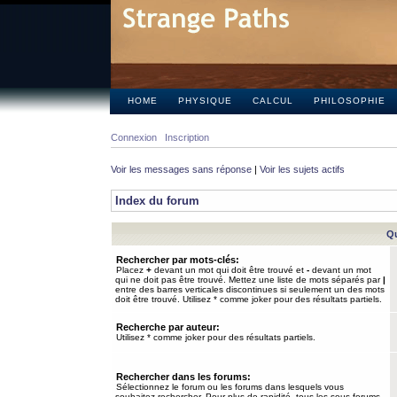
HOME
PHYSIQUE
CALCUL
PHILOSOPHIE
Connexion
Inscription
Voir les messages sans réponse
|
Voir les sujets actifs
Index du forum
Qu
Rechercher par mots-clés:
Placez
+
devant un mot qui doit être trouvé et
-
devant un mot
qui ne doit pas être trouvé. Mettez une liste de mots séparés par
|
entre des barres verticales discontinues si seulement un des mots
doit être trouvé. Utilisez * comme joker pour des résultats partiels.
Recherche par auteur:
Utilisez * comme joker pour des résultats partiels.
Rechercher dans les forums:
Sélectionnez le forum ou les forums dans lesquels vous
souhaitez rechercher. Pour plus de rapidité, tous les sous-forums