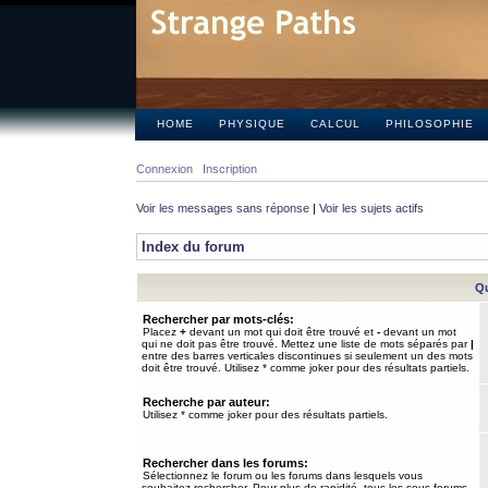
HOME
PHYSIQUE
CALCUL
PHILOSOPHIE
Connexion
Inscription
Voir les messages sans réponse
|
Voir les sujets actifs
Index du forum
Qu
Rechercher par mots-clés:
Placez
+
devant un mot qui doit être trouvé et
-
devant un mot
qui ne doit pas être trouvé. Mettez une liste de mots séparés par
|
entre des barres verticales discontinues si seulement un des mots
doit être trouvé. Utilisez * comme joker pour des résultats partiels.
Recherche par auteur:
Utilisez * comme joker pour des résultats partiels.
Rechercher dans les forums:
Sélectionnez le forum ou les forums dans lesquels vous
souhaitez rechercher. Pour plus de rapidité, tous les sous-forums