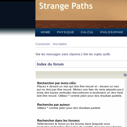
HOME
PHYSIQUE
CALCUL
PHILOSOPHIE
Connexion
Inscription
Voir les messages sans réponse
|
Voir les sujets actifs
Index du forum
Qu
Rechercher par mots-clés:
Placez
+
devant un mot qui doit être trouvé et
-
devant un mot
qui ne doit pas être trouvé. Mettez une liste de mots séparés par
|
entre des barres verticales discontinues si seulement un des mots
doit être trouvé. Utilisez * comme joker pour des résultats partiels.
Recherche par auteur:
Utilisez * comme joker pour des résultats partiels.
Rechercher dans les forums:
Sélectionnez le forum ou les forums dans lesquels vous
souhaitez rechercher. Pour plus de rapidité, tous les sous-forums